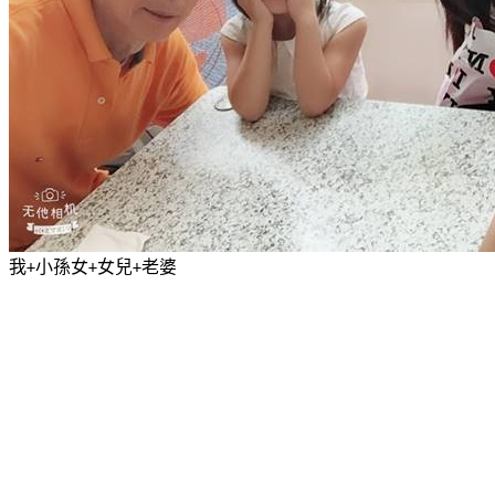
我
小孫女
女兒
老婆
+
+
+