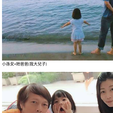
小孫女
她爸爸
我大兒子
+
(
)